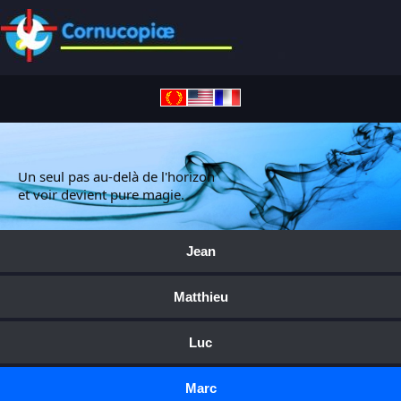
Un seul pas au-delà de l'horizon
et voir devient pure magie.
Jean
Matthieu
Luc
Marc